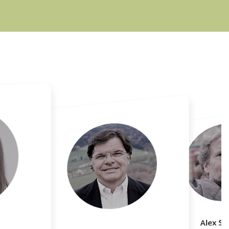
Alex S