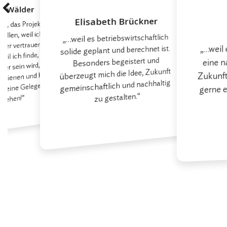
g Wälder
Elisabeth Brückner
rt, das Projekt und
llen, weil ich den
„…weil es betriebswirtschaftlich
er vertrauen kann
„…weil 
solide geplant und berechnet ist.
eil ich finde, daß
Besonders begeistert und
eine n
er sein wird, wenn
überzeugt mich die Idee, Zukunft
Zukunft 
r dienen und helfen
gemeinschaftlich und nachhaltig
r eine Gelegenheit
gerne e
zu gestalten.“
 sehen!“