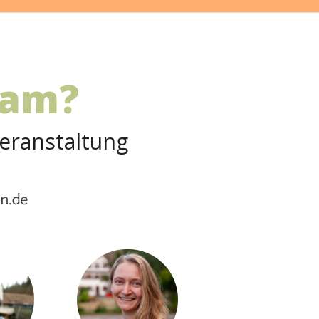
eam?
veranstaltung