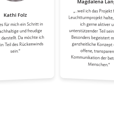
Magdalena Lan
„…weil ich das Projekt 
unterstützender Teil sein
Besonders begeistert m
ganzheitliche Konzept 
offene, transpa
Kommunikation der bete
Kathi Folz
Leuchtturmprojekt halte
es für mich ein Schritt in
ich gerne aktiver 
achhaltige und freudige
darstellt. Da möchte ich
in Teil des Rückenwinds
sein.“
Menschen.“