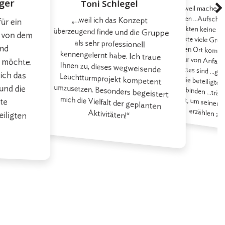
ger
Toni Schlegel
„…weil machen k
Projekten keine Op
Gäste viele Grün
diesen Ort kom
Kultur von Anfang
Projektes sind …g
die beteilig
wollen …Aufschi
„…weil ich das Konzept
überzeugend finde und die Gruppe
als sehr professionell
kennengelernt habe. Ich traue
Ihnen zu, dieses wegweisende
Leuchtturmprojekt kompetent
umzusetzen. Besonders begeistert
mich die Vielfalt der geplanten
für ein
 möchte.
ich das
und die
rente
iligten
, von dem
und
verbinden …träumen oft nicht reicht, um seinen
Aktivitäten!“