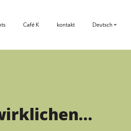
nts
Café K
kontakt
Deutsch
irklichen…